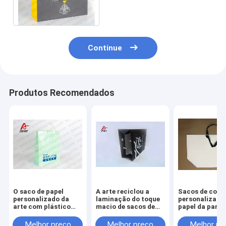
logotipo da folha
Continue
Produtos Recomendados
O saco de papel
A arte reciclou a
Sacos de com
personalizado da
laminação do toque
personalizado
arte com plástico
macio de sacos de
papel da parte
segura a impressão
portador de papel
inferior do ba
do LOGOTIPO para o
com impressão do
com o punho p
Melhor preço
Melhor preço
Melhor pr