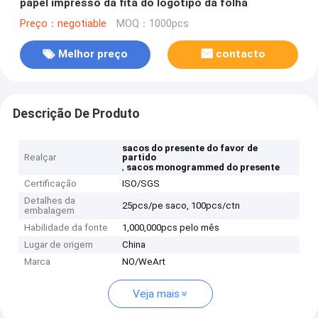
papel impresso da fita do logotipo da folha
Preço：negotiable
MOQ：1000pcs
Melhor preço
contacto
Descrição De Produto
sacos do presente do favor de
Realçar
partido
,
sacos monogrammed do presente
Certificação
ISO/SGS
Detalhes da
25pcs/pe saco, 100pcs/ctn
embalagem
Habilidade da fonte
1,000,000pcs pelo mês
Lugar de origem
China
Marca
NO/WeArt
Veja mais