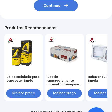
Continue
Produtos Recomendados
Caixa ondulada para
Uso de
caixa ondulad
bens ostentando
empacotamento
janela
cosmético amigável
dobrável de Eco da
caixa de papel do
Melhor preço
Melhor preço
Melhor pr
estilo de PDQ