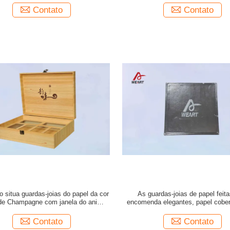
Contato
Contato
o situa guardas-joias do papel da cor
As guardas-joias de papel feit
de Champagne com janela do animal
encomenda elegantes, papel cobert
de estimação, /GV
viram a caixa
Contato
Contato