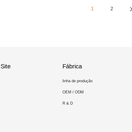
1
2
Site
Fábrica
linha de produção
OEM / ODM
R & D