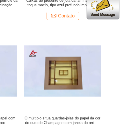
perfície da
Caixas de presente de joia da laminação do
aminação do
toque macio, tipo azul profundo impressão
personalizada de Filp do logotipo da caixa de
papel
Contato
papel com
O múltiplo situa guardas-joias do papel da cor
nco
do ouro de Champagne com janela do animal
de estimação, /GV