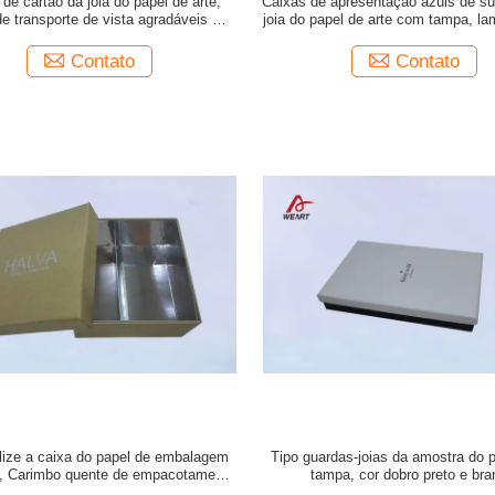
de cartão da joia do papel de arte,
Caixas de apresentação azuis de su
e transporte de vista agradáveis do
joia do papel de arte com tampa, l
cartão ondulado
toque macio
Contato
Contato
lize a caixa do papel de embalagem
Tipo guardas-joias da amostra do 
, Carimbo quente de empacotamento
tampa, cor dobro preto e bra
do LOGOTIPO das caixas do presente