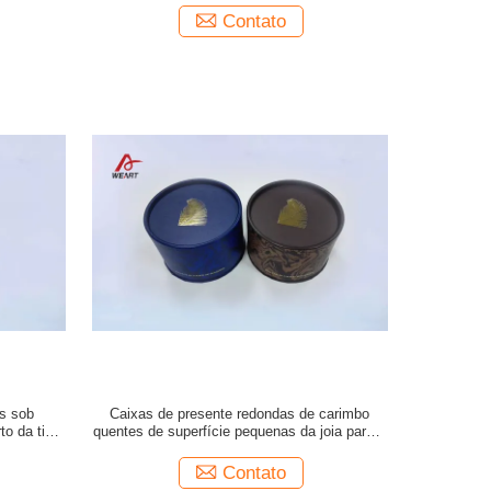
Contato
as sob
Caixas de presente redondas de carimbo
o da tira
quentes de superfície pequenas da joia para o
pacote do anel, recicladas
Contato