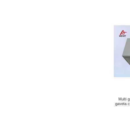
Multi 
gaveta c